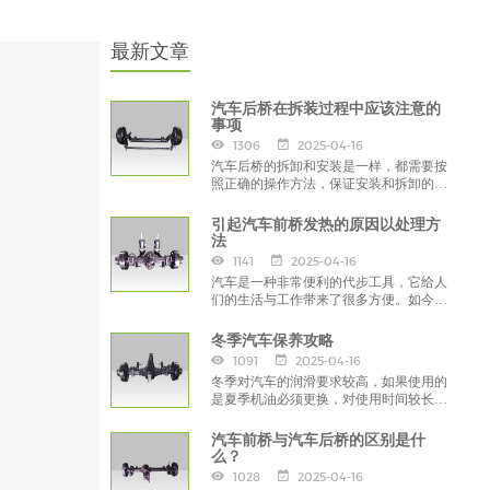
最新文章
汽车后桥在拆装过程中应该注意的
事项
1306
2025-04-16
汽车后桥的拆卸和安装是一样，都需要按
照正确的操作方法，保证安装和拆卸的顺
利进行，如果您对拆卸不是真的了解，可
以寻求专业人士的帮助，而不是自己按照
引起汽车前桥发热的原因以处理方
自己的想法进行，这样会对汽车后桥造成
法
严重伤害。
1141
2025-04-16
汽车是一种非常便利的代步工具，它给人
们的生活与工作带来了很多方便。如今，
基本上每个家庭都拥有了自己的私家车。
您知道引起汽车前桥发热的原因以处理方
冬季汽车保养攻略
法吗？
1091
2025-04-16
冬季对汽车的润滑要求较高，如果使用的
是夏季机油必须更换，对使用时间较长，
颜色发黑，附着力变差的机油都应换掉，
以保证发动机启动的顺畅。
汽车前桥与汽车后桥的区别是什
么？
1028
2025-04-16