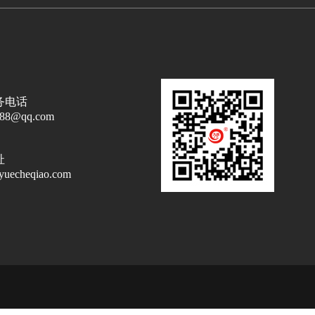
务电话
788@qq.com
址
yuecheqiao.com