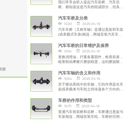
我们常常会听人提起汽车前桥、汽车后
桥。都知道这是汽车的组成部分，但具体
是哪部分，有何作用却没有几个人能说的
出来。
汽车车桥及分类
1020
2025-04-16
汽车车桥（又称车轴）是通过悬架和车架
(或承载式车身)相连，两端安装汽车车轮
的桥式结构，是汽车行驶系的主要组成部
分。
汽车车桥的日常维护及保养
1054
2025-04-16
更换润滑油，拧紧各紧固件，检查前束，
检查制动摩擦片磨损程度，达到磨损限的
应给予及时的更换并调整制动间隙，检查
数据
减速器总成
汽车车轴的含义和作用
1064
2025-04-16
至于驱动系统中的车轴，它的作用是在车
架或承载体与车轮之间传递各个方向的作
用力和力矩。对于正式悬架来说，就是车
架或承载式车身与车轴或车轮之间的所有
车桥的作用和类型
连接。那么汽车车轴是什么意思呢？
1073
2025-04-16
普通汽车有前桥和后桥，车桥通过悬架与
车架相连，两端安装车轮。车桥的功用
是：传递车架和车轮之间的作用力以及这
些力所形成的力矩。