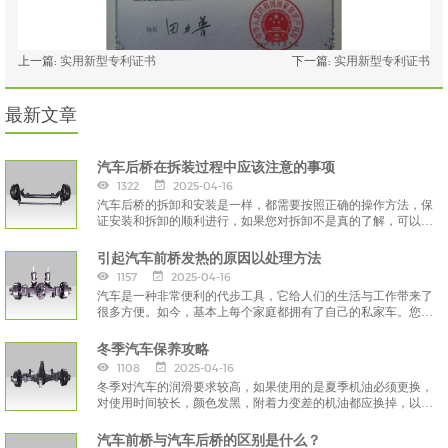
上一篇:
实用新型专利证书
下一篇:
实用新型专利证书
最新文章
汽车后桥在拆装过程中应该注意的事项
1322
2025-04-16
汽车后桥的拆卸和安装是一样，都需要按照正确的操作方法，保
证安装和拆卸的顺利进行，如果您对拆卸不是真的了解，可以寻
求专业人士的帮助，而不是自己按照自己的想法进行，这样会对
汽车后桥造成严重伤害。
引起汽车前桥发热的原因以处理方法
1157
2025-04-16
汽车是一种非常便利的代步工具，它给人们的生活与工作带来了
很多方便。如今，基本上每个家庭都拥有了自己的私家车。您知
道引起汽车前桥发热的原因以处理方法吗？
冬季汽车保养攻略
1108
2025-04-16
冬季对汽车的润滑要求较高，如果使用的是夏季机油必须更换，
对使用时间较长，颜色发黑，附着力变差的机油都应换掉，以保
证发动机启动的顺畅。
汽车前桥与汽车后桥的区别是什么？