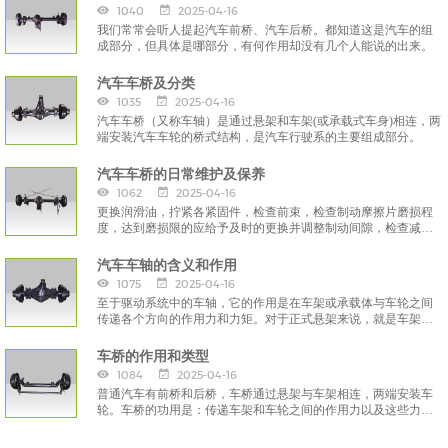
1040
2025-04-16
我们常常会听人提起汽车前桥、汽车后桥。都知道这是汽车的组
成部分，但具体是哪部分，有何作用却没有几个人能说的出来。
汽车车桥及分类
1035
2025-04-16
汽车车桥（又称车轴）是通过悬架和车架(或承载式车身)相连，两
端安装汽车车轮的桥式结构，是汽车行驶系的主要组成部分。
汽车车桥的日常维护及保养
1062
2025-04-16
更换润滑油，拧紧各紧固件，检查前束，检查制动摩擦片磨损程
度，达到磨损限的应给予及时的更换并调整制动间隙，检查减速
器总成
汽车车轴的含义和作用
1075
2025-04-16
至于驱动系统中的车轴，它的作用是在车架或承载体与车轮之间
传递各个方向的作用力和力矩。对于正式悬架来说，就是车架或
承载式车身与车轴或车轮之间的所有连接。那么汽车车轴是什么
意思呢？
车桥的作用和类型
1084
2025-04-16
普通汽车有前桥和后桥，车桥通过悬架与车架相连，两端安装车
轮。车桥的功用是：传递车架和车轮之间的作用力以及这些力所
形成的力矩。