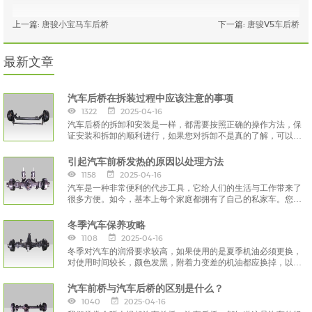
上一篇:
唐骏小宝马车后桥
下一篇:
唐骏V5车后桥
最新文章
汽车后桥在拆装过程中应该注意的事项
1322
2025-04-16
汽车后桥的拆卸和安装是一样，都需要按照正确的操作方法，保
证安装和拆卸的顺利进行，如果您对拆卸不是真的了解，可以寻
求专业人士的帮助，而不是自己按照自己的想法进行，这样会对
汽车后桥造成严重伤害。
引起汽车前桥发热的原因以处理方法
1158
2025-04-16
汽车是一种非常便利的代步工具，它给人们的生活与工作带来了
很多方便。如今，基本上每个家庭都拥有了自己的私家车。您知
道引起汽车前桥发热的原因以处理方法吗？
冬季汽车保养攻略
1108
2025-04-16
冬季对汽车的润滑要求较高，如果使用的是夏季机油必须更换，
对使用时间较长，颜色发黑，附着力变差的机油都应换掉，以保
证发动机启动的顺畅。
汽车前桥与汽车后桥的区别是什么？
1040
2025-04-16