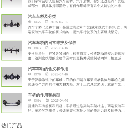
我们常常会听人提起汽车前桥、汽车后桥。都知道这是汽车的组
成部分，但具体是哪部分，有何作用却没有几个人能说的出来。
汽车车桥及分类
1035
2025-04-16
汽车车桥（又称车轴）是通过悬架和车架(或承载式车身)相连，两
端安装汽车车轮的桥式结构，是汽车行驶系的主要组成部分。
汽车车桥的日常维护及保养
1063
2025-04-16
更换润滑油，拧紧各紧固件，检查前束，检查制动摩擦片磨损程
度，达到磨损限的应给予及时的更换并调整制动间隙，检查减速
器总成
汽车车轴的含义和作用
1076
2025-04-16
至于驱动系统中的车轴，它的作用是在车架或承载体与车轮之间
传递各个方向的作用力和力矩。对于正式悬架来说，就是车架或
承载式车身与车轴或车轮之间的所有连接。那么汽车车轴是什么
意思呢？
车桥的作用和类型
1084
2025-04-16
普通汽车有前桥和后桥，车桥通过悬架与车架相连，两端安装车
轮。车桥的功用是：传递车架和车轮之间的作用力以及这些力所
形成的力矩。
热门产品