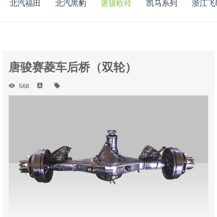
北汽福田
北汽黑豹
唐骏欧铃
凯马系列
浙江飞
唐骏赛菱车后桥（双轮）
568