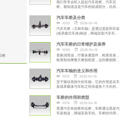
我们常常会听人提起汽车前桥、汽车后
桥。都知道这是汽车的组成部分，但具体
是哪部分，有何作用却没有几个人能说的
出来。
汽车车桥及分类
1030
2025-04-16
汽车车桥（又称车轴）是通过悬架和车架
(或承载式车身)相连，两端安装汽车车轮
的桥式结构，是汽车行驶系的主要组成部
分。
汽车车桥的日常维护及保养
1060
2025-04-16
后桥
更换润滑油，拧紧各紧固件，检查前束，
检查制动摩擦片磨损程度，达到磨损限的
应给予及时的更换并调整制动间隙，检查
减速器总成
汽车车轴的含义和作用
1072
2025-04-16
至于驱动系统中的车轴，它的作用是在车
架或承载体与车轮之间传递各个方向的作
用力和力矩。对于正式悬架来说，就是车
架或承载式车身与车轴或车轮之间的所有
车桥的作用和类型
连接。那么汽车车轴是什么意思呢？
1079
2025-04-16
普通汽车有前桥和后桥，车桥通过悬架与
车架相连，两端安装车轮。车桥的功用
是：传递车架和车轮之间的作用力以及这
些力所形成的力矩。