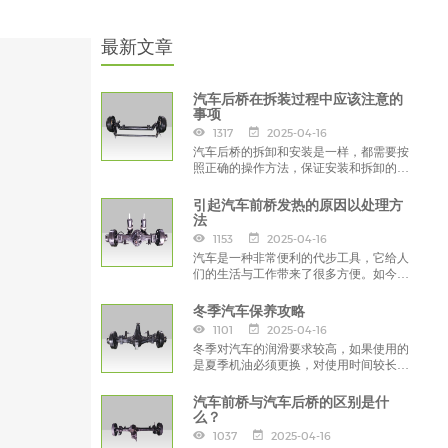
最新文章
汽车后桥在拆装过程中应该注意的
事项
1317
2025-04-16
汽车后桥的拆卸和安装是一样，都需要按
照正确的操作方法，保证安装和拆卸的顺
利进行，如果您对拆卸不是真的了解，可
以寻求专业人士的帮助，而不是自己按照
引起汽车前桥发热的原因以处理方
自己的想法进行，这样会对汽车后桥造成
法
严重伤害。
1153
2025-04-16
汽车是一种非常便利的代步工具，它给人
们的生活与工作带来了很多方便。如今，
基本上每个家庭都拥有了自己的私家车。
您知道引起汽车前桥发热的原因以处理方
冬季汽车保养攻略
法吗？
1101
2025-04-16
冬季对汽车的润滑要求较高，如果使用的
是夏季机油必须更换，对使用时间较长，
颜色发黑，附着力变差的机油都应换掉，
以保证发动机启动的顺畅。
汽车前桥与汽车后桥的区别是什
么？
1037
2025-04-16