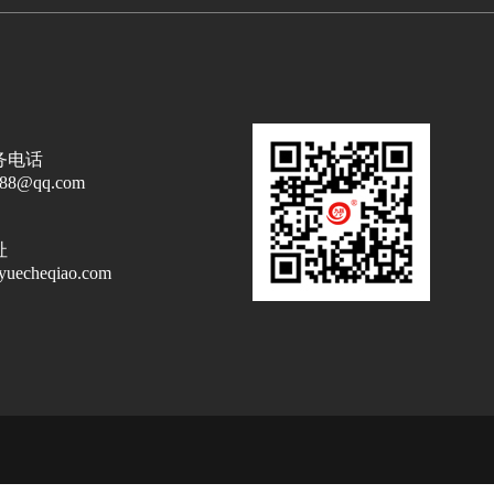
务电话
788@qq.com
址
yuecheqiao.com